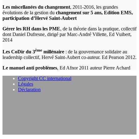
Les miscellanées du changement
, 2011-2016, les grandes
évolutions de la gestion du
changement sur 5 ans, Edition EMS,
participation d’Hervé Saint-Aubert
Gérer les RH dans les PME
, de la théorie dans la pratique, collectif
dont Daniel Dufresne, dirigé par Marc-André Villette, Ed Vuibert,
2014
ème
Les CoDir du 3
millénaire
: de la gouvernance solidaire au
leadership collectif, Hervé Saint-Aubert co-auteur. Ed Pearson 2012.
Le manuel anti problèmes
, Ed Afnor 2011 auteur Pierre Achard
Copyright CC international
Légales
Déclaration
B