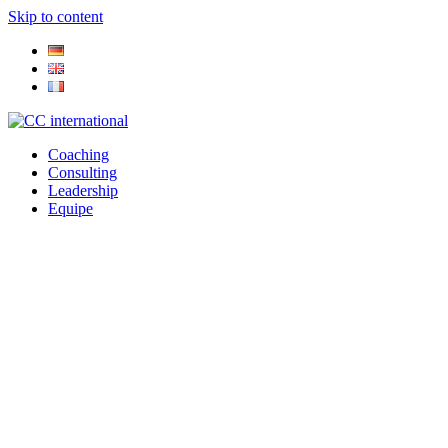
Skip to content
Coaching
Consulting
Leadership
Equipe
Open
Close
mobile
mobile
menu
menu